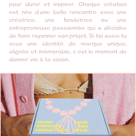
pour durer et inspirer. Chaque création
est née d’une belle rencontre avec une
créatrice, une fondatrice ou une
entrepreneuse passionnée qui a décidée
de faire rayonner son projet. Si toi aussi tu
veux une identité de marque unique,
alignée et mémorable, c’est le moment de
donner vie à ta vision.