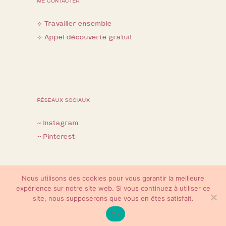
ME CONTACTER
⟡ Travailler ensemble
⟡ Appel découverte gratuit
RÉSEAUX SOCIAUX
~ Instagram
~ Pinterest
Nous utilisons des cookies pour vous garantir la meilleure
expérience sur notre site web. Si vous continuez à utiliser ce
©FS Crealicious - Tous droits réservés -
site, nous supposerons que vous en êtes satisfait.
Mentions légales
Ok