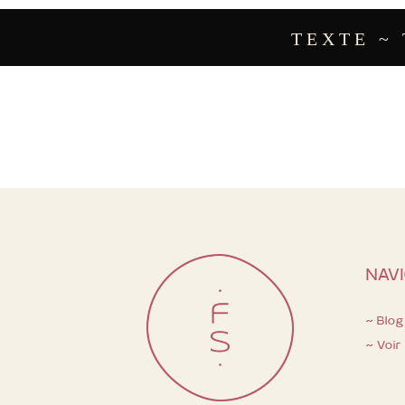
TEXTE ~ T
NAV
~ Blog
~ Voir