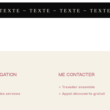
EXTE ~ TEXTE ~ TEXTE ~ TEXTE 
IGATION
ME CONTACTER
⟡ Travailler ensemble
 les services
⟡ Appel découverte gratuit