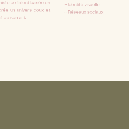
amiste de talent basée en
~ Identité visuelle
crée un univers doux et
~ Réseaux sociaux
f de son art.