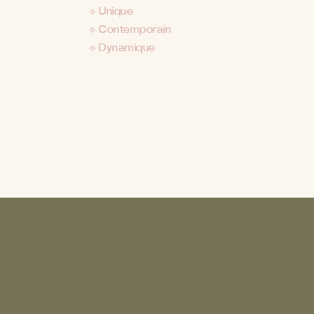
⟡ Unique
⟡ Contemporain
⟡ Dynamique